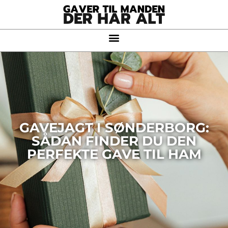
GAVEJAGT I SØNDERBORG:
SÅDAN FINDER DU DEN
PERFEKTE GAVE TIL HAM