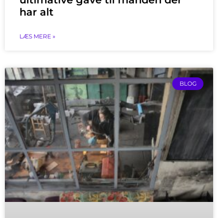
har alt
LÆS MERE »
BLOG