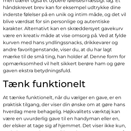
men bærer også et dybere følelsesmæssigt lag. Et
håndskrevet brev kan for eksempel udtrykke dine
inderste følelser på en unik og intim måde, og det vil
blive værdsat for sin personlige og autentiske
karakter. Alternativt kan en skræddersyet gavekurv
være en kreativ måde at vise omsorg på. Ved at fylde
kurven med hans yndlingssnacks, drikkevarer og
andre favoritgenstande, viser du, at du har lagt
mærke til de små ting, han holder af. Denne form for
opmærksomhed vil helt sikkert berøre ham og gøre
gaven ekstra betydningsfuld.
Tænk funktionelt
At tænke funktionelt, når du vælger en gave, er en
praktisk tilgang, der viser din ønske om at gøre hans
hverdag mere behagelig. Højkvalitets værktøj kan
være en uvurderlig gave til en handyman eller en,
der elsker at tage sig af hjemmet. Det viser ikke kun,