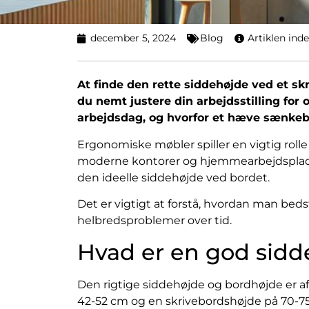
december 5, 2024
Blog
Artiklen ind
At finde den rette siddehøjde ved et s
du nemt justere din arbejdsstilling for
arbejdsdag, og hvorfor et hæve sænkeb
Ergonomiske møbler spiller en vigtig rol
moderne kontorer og hjemmearbejdspladse
den ideelle siddehøjde ved bordet.
Det er vigtigt at forstå, hvordan man bed
helbredsproblemer over tid.
Hvad er en god sidd
Den rigtige siddehøjde og bordhøjde er a
42-52 cm og en skrivebordshøjde på 70-75