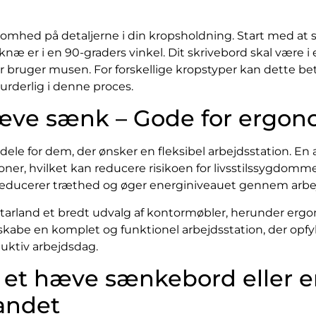
hed på detaljerne i din kropsholdning. Start med at sid
e knæ er i en 90-graders vinkel. Dit skrivebord skal være 
er bruger musen. For forskellige kropstyper kan dette bet
urderlig i denne proces.
ve sænk – Gode for ergon
le for dem, der ønsker en fleksibel arbejdsstation. En a
oner, hvilket kan reducere risikoen for livsstilssygdom
r reducerer træthed og øger energiniveauet gennem arb
arland et bredt udvalg af kontormøbler, herunder ergo
kabe en komplet og funktionel arbejdsstation, der opfyl
uktiv arbejdsdag.
 et hæve sænkebord eller en
andet