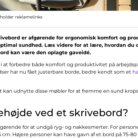
eholder reklamelinks
krivebord er afgørende for ergonomisk komfort og pr
 optimal sundhed. Læs videre for at lære, hvordan du 
ord kan være den oplagte gaveidé.
le i at forbedre både komfort og produktivitet på arbe
r har nu fået justerbare borde, bedre kendt som et
h
st kan udnytte disse møbler for at fremme en sund krops
ehøjde ved et skrivebord?
fgørende for at undgå ryg- og nakkesmerter. For person
 cm. Højere personer kan have gavn af et bord på 75-80