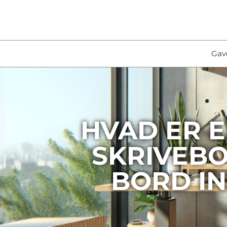
Gav
HVAD ER E
SKRIVEBO
BORD IN