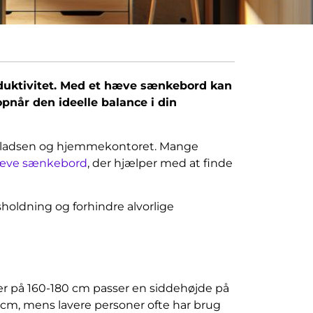
oduktivitet. Med et hæve sænkebord kan
opnår den ideelle balance i din
jdspladsen og hjemmekontoret. Mange
æve sænkebord
, der hjælper med at finde
holdning og forhindre alvorlige
er på 160-180 cm passer en siddehøjde på
 cm, mens lavere personer ofte har brug