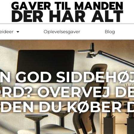
eideer
Oplevelsesgaver
Blog
N GOD SIDDEHØ
RD? OVERVEJ DE
DEN DU KØBER 