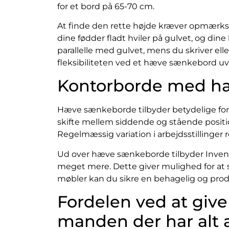
for et bord på 65-70 cm.
At finde den rette højde kræver opmærksom
dine fødder fladt hviler på gulvet, og din
parallelle med gulvet, mens du skriver ell
fleksibiliteten ved et hæve sænkebord uv
Kontorborde med hæ
Hæve sænkeborde tilbyder betydelige forde
skifte mellem siddende og stående positi
Regelmæssig variation i arbejdsstillinge
Ud over hæve sænkeborde tilbyder Invent
meget mere. Dette giver mulighed for at s
møbler kan du sikre en behagelig og prod
Fordelen ved at give
manden der har alt 