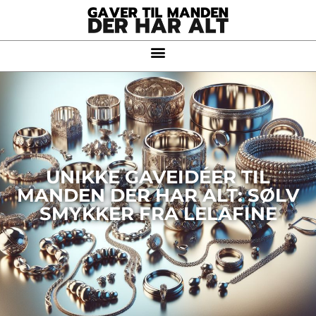
UNIKKE GAVEIDÉER TIL
MANDEN DER HAR ALT: SØLV
SMYKKER FRA LELAFINE